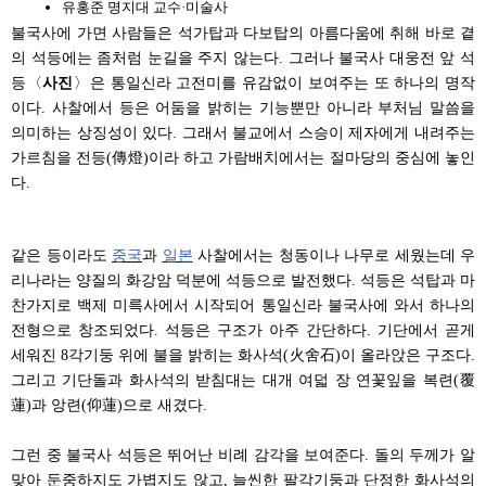
유홍준 명지대 교수·미술사
불국사에 가면 사람들은 석가탑과 다보탑의 아름다움에 취해 바로 곁
의 석등에는 좀처럼 눈길을 주지 않는다. 그러나 불국사 대웅전 앞 석
등〈
사진
〉은 통일신라 고전미를 유감없이 보여주는 또 하나의 명작
이다. 사찰에서 등은 어둠을 밝히는 기능뿐만 아니라 부처님 말씀을
의미하는 상징성이 있다. 그래서 불교에서 스승이 제자에게 내려주는
가르침을 전등(傳燈)이라 하고 가람배치에서는 절마당의 중심에 놓인
다.
같은 등이라도
중국
과
일본
사찰에서는 청동이나 나무로 세웠는데 우
리나라는 양질의 화강암 덕분에 석등으로 발전했다. 석등은 석탑과 마
찬가지로 백제 미륵사에서 시작되어 통일신라 불국사에 와서 하나의
전형으로 창조되었다. 석등은 구조가 아주 간단하다. 기단에서 곧게
세워진 8각기둥 위에 불을 밝히는 화사석(火舍石)이 올라앉은 구조다.
그리고 기단돌과 화사석의 받침대는 대개 여덟 장 연꽃잎을 복련(覆
蓮)과 앙련(仰蓮)으로 새겼다.
그런 중 불국사 석등은 뛰어난 비례 감각을 보여준다. 돌의 두께가 알
맞아 둔중하지도 가볍지도 않고, 늘씬한 팔각기둥과 단정한 화사석의