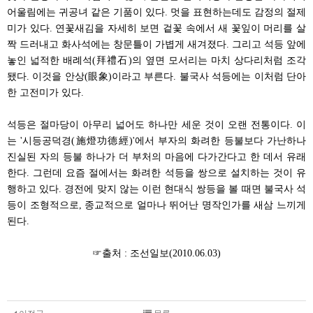
어울림에는 귀공녀 같은 기품이 있다. 멋을 표현하는데도 감정의 절제
미가 있다. 연꽃새김을 자세히 보면 겉꽃 속에서 새 꽃잎이 머리를 살
짝 드러내고 화사석에는 창문틀이 가볍게 새겨졌다. 그리고 석등 앞에
놓인 넓적한 배례석(拜禮石)의 옆면 모서리는 마치 상다리처럼 조각
됐다. 이것을 안상(眼象)이라고 부른다. 불국사 석등에는 이처럼 단아
한 고전미가 있다.
석등은 절마당이 아무리 넓어도 하나만 세운 것이 오랜 전통이다. 이
는 '시등공덕경(施燈功德經)'에서 부자의 화려한 등불보다 가난하나
진실된 자의 등불 하나가 더 부처의 마음에 다가간다고 한 데서 유래
한다. 그런데 요즘 절에서는 화려한 석등을 쌍으로 설치하는 것이 유
행하고 있다. 경전에 맞지 않는 이런 현대식 쌍등을 볼 때면 불국사 석
등이 조형적으로, 종교적으로 얼마나 뛰어난 명작인가를 새삼 느끼게
된다.
☞출처 : 조선일보(2010.06.03)