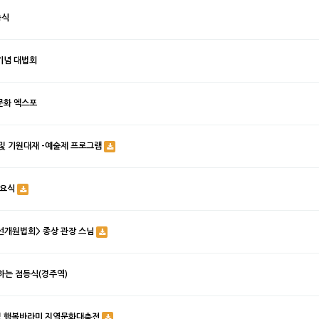
종식
기념 대법회
문화 엑스포
 및 기원대재 -예술제 프로그램
법요식
선개원법회> 종상 관장 스님
는 점등식(경주역)
및 행복바라미 지역문화대축전