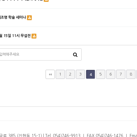
재조명 학술 세미나
월 15일 11시 무설전
끝
1
2
3
5
6
7
8
4
5 (진현동 15-1) l Tel. 054)746-9913 ㅣ FAX 054)746-1476 ㅣ Email