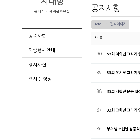
지대방
공지사항
유네스코 세계문화유산
Total 135건
4 페이지
공지사항
번호
연중행사안내
90
33회 저학년 그리기 
행사사진
89
33회 유치부 그리기 
행사 동영상
88
33회 저학년 운문 입
87
33회 고학년 그리기 
86
부처님 오신날 점등식