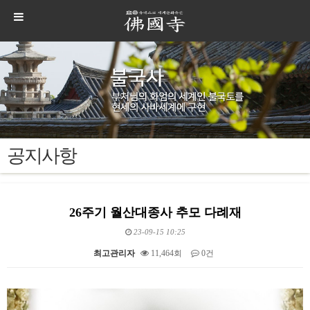
공지사항
26주기 월산대종사 추모 다례재
23-09-15 10:25
최고관리자
11,464회
0건
본문