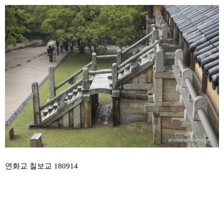
본문
연화교 칠보교 180914