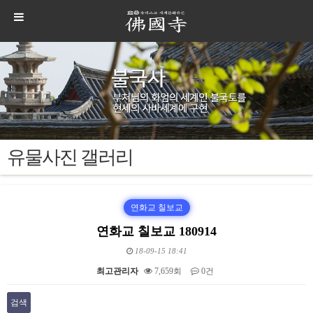
유물사진 갤러리
연화교 칠보교
연화교 칠보교 180914
18-09-15 18:41
최고관리자
7,659회
0건
검색